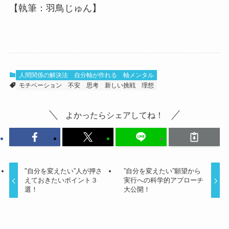
【執筆：羽鳥じゅん】
人間関係の解決法
自分軸が作れる
軸メンタル
モチベーション
不安
思考
新しい挑戦
理想
よかったらシェアしてね！
"自分を変えたい”人が押さ
”自分を変えたい”願望から
えておきたいポイント３
実行への科学的アプローチ
選！
大公開！