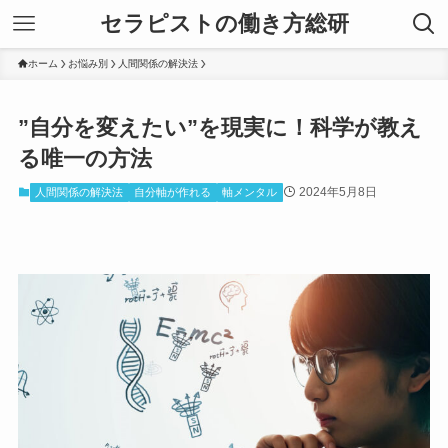
セラピストの働き方総研
ホーム
お悩み別
人間関係の解決法
”自分を変えたい”を現実に！科学が教え
る唯一の方法
2024年5月8日
人間関係の解決法
自分軸が作れる
軸メンタル