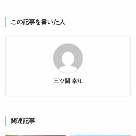
三ツ間 幸江
関連記事