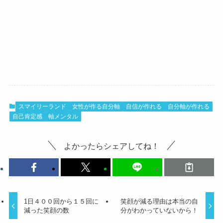
スマイリーランド
女性が作る自分軸
自信が作れる
自分軸が作れる
自己肯定感
軸メンタル
よかったらシェアしてね！
1日４００回から１５回に
笑顔が減る理由は本当の自
減った笑顔の数
分がわかっていないから！
この記事を書いた人