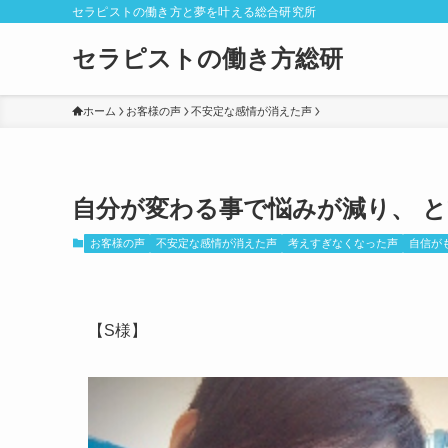
セラピストの働き方と夢を叶える総合研究所
セラピストの働き方総研
ホーム
お客様の声
不安定な感情が消えた声
自分が変わる事で悩みが減り、 
お客様の声
不安定な感情が消えた声
考えすぎなくなった声
自信が
【S様】