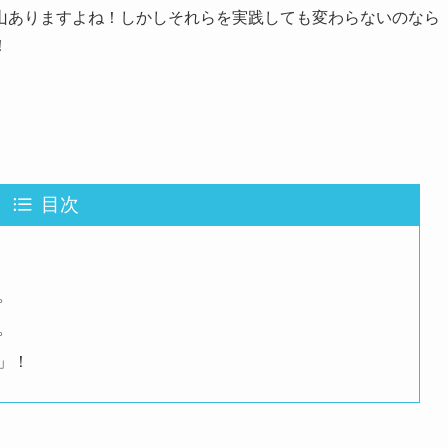
山ありますよね！しかしそれらを実践しても変わらないのなら
！
目次
。
。
」！