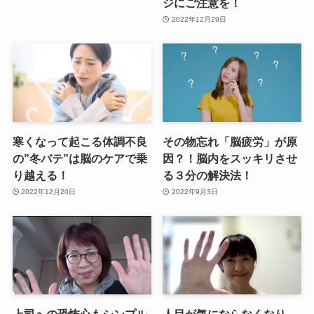
ジにご注意を！
2022年12月29日
寒くなって起こる体調不良
その物忘れ「脳疲労」が原
の”冬バテ”は脳のケアで乗
因？！脳内をスッキリさせ
り越える！
る３分の解決法！
2022年12月20日
2022年9月3日
上司への恐怖心もシンプル
人目が気にならなくなり、