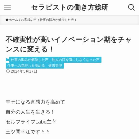
セラピストの働き方総研
ホーム
お客様の声
仕事の悩みが解決した声
不確実性が高いイノベーション期をチャ
ンスに変える！
仕事の悩みが解決した声
他人の目を気にしなくなった声
仕事への気持ちを高める
健康管理
2024年5月17日
幸
せになる
直感力
を高めて
自分の人生を生きる！
セルフライフLabo主宰
三ツ間幸江です＾＾