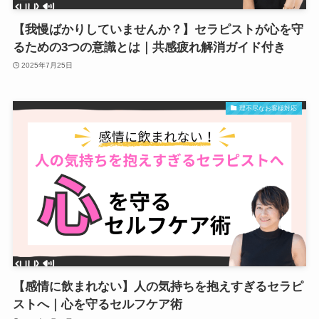
【我慢ばかりしていませんか？】セラピストが心を守
るための3つの意識とは｜共感疲れ解消ガイド付き
2025年7月25日
理不尽なお客様対応
【感情に飲まれない】人の気持ちを抱えすぎるセラピ
ストへ｜心を守るセルフケア術