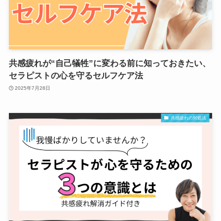
共感疲れが“自己犠牲”に変わる前に知っておきたい、
セラピストの心を守るセルフケア法
2025年7月28日
共感疲れの対処法