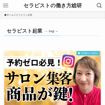
セラピストの働き方総研
ホーム
セラピスト起業
セラピスト起業
– tag –
共感疲れの対処法